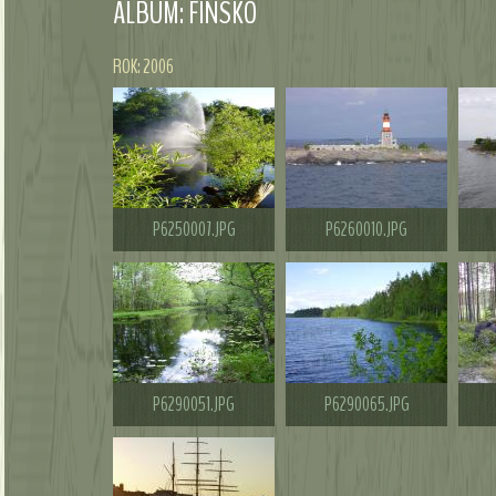
ALBUM: FÍNSKO
ROK: 2006
P6250007.JPG
P6260010.JPG
P6290051.JPG
P6290065.JPG