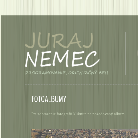
FOTOALBUMY
Pre zobrazenie fotografií kliknite na požadovaný album.