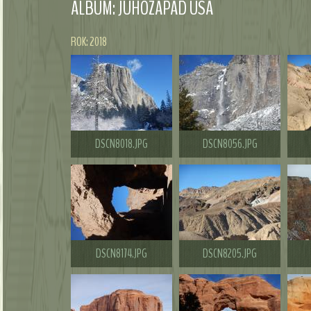
ALBUM: JUHOZÁPAD USA
ROK: 2018
DSCN8018.JPG
DSCN8056.JPG
DSCN8174.JPG
DSCN8205.JPG