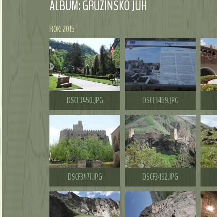
ALBUM: GRUZÍNSKO JUH
ROK: 2015
DSCF3450.JPG
DSCF3459.JPG
DSCF3477.JPG
DSCF3492.JPG