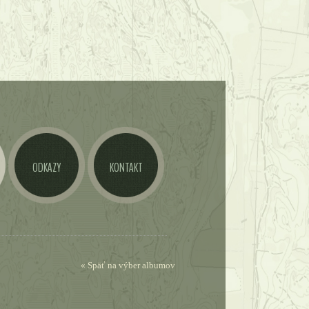
ODKAZY
KONTAKT
« Späť na výber albumov