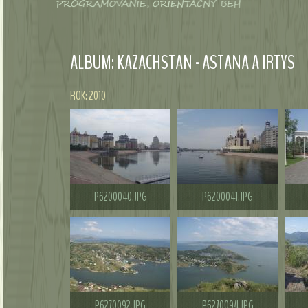
ALBUM: KAZACHSTAN - ASTANA A IRTYS
ROK: 2010
P6200040.JPG
P6200041.JPG
P6270092.JPG
P6270094.JPG