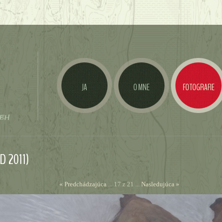
JA
O MNE
FOTOGRAFIE
D 2011)
« Predchádzajúca
... 17 z 21 ...
Nasledujúca »