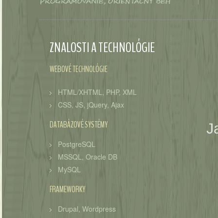
ZNALOSTI A TECHNOLÓGIE
WEBOVÉ TECHNOLÓGIE
HTML/XHTML, PHP, XML
CSS, JS, jQuery, Ajax
DATABÁZOVÉ SYSTÉMY
PostgreSQL
MSSQL, Oracle DB
MySQL
FRAMEWORKY
Drupal, Wordpress