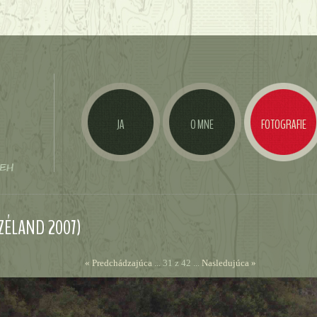
JA
O MNE
FOTOGRAFIE
 ZÉLAND 2007)
« Predchádzajúca
... 31 z 42 ...
Nasledujúca »